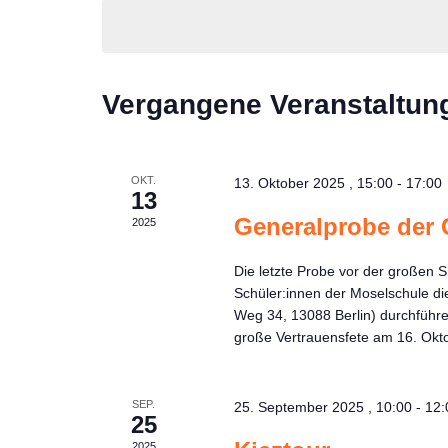
T
U
M
W
Ä
Vergangene Veranstaltun
H
L
E
N
.
OKT.
13. Oktober 2025 , 15:00
-
17:00
13
Generalprobe der
2025
Die letzte Probe vor der großen
Schüler:innen der Moselschule 
Weg 34, 13088 Berlin) durchführen
große Vertrauensfete am 16. Okt
SEP.
25. September 2025 , 10:00
-
12:
25
2025