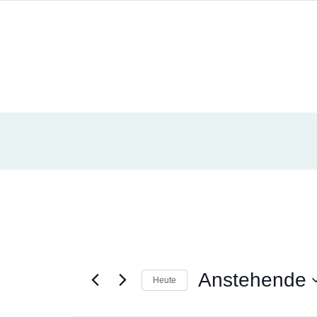
Anstehende
Heute
D
A