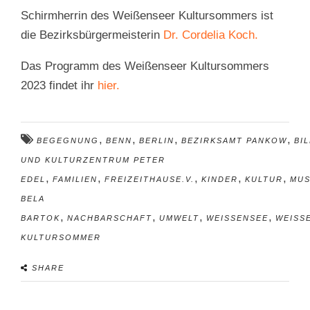
Schirmherrin des Weißenseer Kultursommers ist
die Bezirksbürgermeisterin
Dr. Cordelia Koch.
Das Programm des Weißenseer Kultursommers
2023 findet ihr
hier.
,
,
,
,
BEGEGNUNG
BENN
BERLIN
BEZIRKSAMT PANKOW
BI
UND KULTURZENTRUM PETER
,
,
,
,
,
EDEL
FAMILIEN
FREIZEITHAUSE.V.
KINDER
KULTUR
MUS
BELA
,
,
,
,
BARTOK
NACHBARSCHAFT
UMWELT
WEISSENSEE
WEISSE
ULTURSOMMER
SHARE