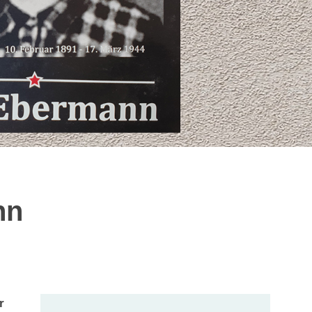
ann
r