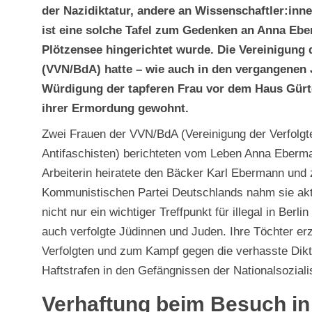
der Nazidiktatur, andere an Wissenschaftler:inn
ist eine solche Tafel zum Gedenken an Anna Ebe
Plötzensee hingerichtet wurde. Die Vereinigung 
(VVN/BdA) hatte – wie auch in den vergangenen 
Würdigung der tapferen Frau vor dem Haus Gürte
ihrer Ermordung gewohnt.
Zwei Frauen der VVN/BdA (Vereinigung der Verfolgt
Antifaschisten) berichteten vom Leben Anna Eberm
Arbeiterin heiratete den Bäcker Karl Ebermann und 
Kommunistischen Partei Deutschlands nahm sie akt
nicht nur ein wichtiger Treffpunkt für illegal in Be
auch verfolgte Jüdinnen und Juden. Ihre Töchter er
Verfolgten und zum Kampf gegen die verhasste Dikta
Haftstrafen in den Gefängnissen der Nationalsoziali
Verhaftung beim Besuch i