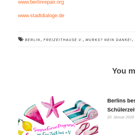
www.berlinrepair.org
www.stadtdialoge.de
,
,
,
BERLIN
FREIZEITHAUSE.V.
MURKS? NEIN DANKE!
You mi
Berlins be
Schülerze
20. Januar 2026