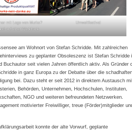
ner mit Logo von Murks?
Umweltfestival
ke! auf einer Werkbank
eissensee am Wohnort von Stefan Schridde. Mit zahlreichen
ehinterviews zu geplanter Obsoleszenz ist Stefan Schridde 
d Buchautor seit vielen Jahren öffentlich aktiv. Als Gründer 
chridde in ganz Europa zu der Debatte über die schadhafte
gung bei. Dazu steht er seit 2012 in direktem Austausch mi
sterien, Behörden, Unternehmen, Hochschulen, Instituten,
kschaften, NGO und weiteren befreundeten Netzwerken.
gement motivierter Freiwilliger, treue (Förder)mitglieder un
ufklärungsarbeit konnte der alte Vorwurf, geplante