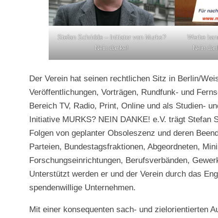
Stefan Schridde – Initiator von Murks?
Werbe ban
Nein danke!
Nein dan
Der Verein hat seinen rechtlichen Sitz in Berlin/W
Veröffentlichungen, Vorträgen, Rundfunk- und Ferns
Bereich TV, Radio, Print, Online und als Studien- un
Initiative MURKS? NEIN DANKE! e.V. trägt Stefan S
Folgen von geplanter Obsoleszenz und deren Beendi
Parteien, Bundestagsfraktionen, Abgeordneten, Mini
Forschungseinrichtungen, Berufsverbänden, Gewer
Unterstützt werden er und der Verein durch das Enga
spendenwillige Unternehmen.
Mit einer konsequenten sach- und zielorientierten A