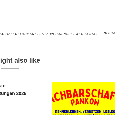
,
,
SH
SOZIALKULTURMARKT
STZ WEISSENSEE
WEISSENSEE
ght also like
ste
itungen 2025