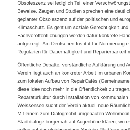
Obsoleszenz sei lediglich Teil einer Verschwörungst
Beweise, Zeugen und Studien sprechen eine deutli
geplanter Obsoleszenz auf der politischen und eu
Klimaschutz. Es geht um soziale Gerechtigkeit und 
Fachveröffentlichungen werden dafür konkrete Han
aufgezeigt. Am Deutschen Institut für Normierung e.
Regularien für Dauerhaftigkeit und Reparierbarkeit m
Öffentliche Debatte, verständliche Aufklärung und 
Verein liegt auch an konkreter Arbeit im urbanen 
zum lokalen Aufbau von RepairCafés (Gemeinsames R
diese Idee noch mehr in die Öffentlichkeit zu trag
Reparaturkultur durch Installation von kommunalen R
Weissensee sucht der Verein aktuell neue Räumlich
Mit einem zum Dialogmobil umgebauten Wohnmobil s
Stadtdialoge bürgernah auf Augenhöhe klären, wo e
sollen auf der gleichnamigen Youtube-Plattform verö