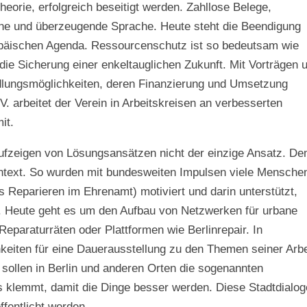
heorie, erfolgreich beseitigt werden. Zahllose Belege,
che und überzeugende Sprache. Heute steht die Beendigung
ropäischen Agenda. Ressourcenschutz ist so bedeutsam wie
die Sicherung einer enkeltauglichen Zukunft. Mit Vorträgen 
dlungsmöglichkeiten, deren Finanzierung und Umsetzung
V. arbeitet der Verein in Arbeitskreisen an verbesserten
it.
Aufzeigen von Lösungsansätzen nicht der einzige Ansatz. D
Kontext. So wurden mit bundesweiten Impulsen viele Mensche
eparieren im Ehrenamt) motiviert und darin unterstützt,
en. Heute geht es um den Aufbau von Netzwerken für urbane
eparaturräten oder Plattformen wie Berlinrepair. In
keiten für eine Dauerausstellung zu den Themen seiner Arbe
ollen in Berlin und anderen Orten die sogenannten
s klemmt, damit die Dinge besser werden. Diese Stadtdialog
ffentlicht werden.